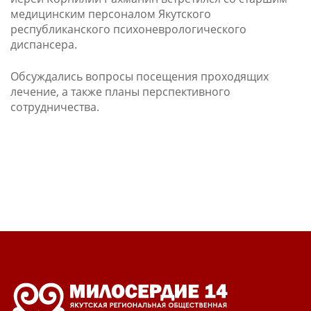
медицинским персоналом Якутского
республиканского психоневрологического
диспансера.
Обсуждались вопросы посещения проходящих
лечение, а также планы перспективного
сотрудничества.